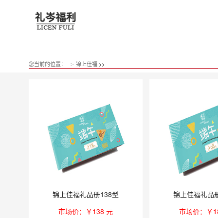
您当前的位置：
锦上佳福
>>
>
锦上佳福礼品册138型
锦上佳福礼品册
市场价：￥138 元
市场价：￥18