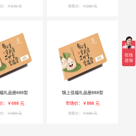
价：
￥238 元
销售价：
￥288 元
看产品详情
查看产品详情
福礼品册688型
锦上佳福礼品册888型
价：￥688 元
市场价：￥888 元
价：
￥688 元
销售价：
￥888 元
看产品详情
查看产品详情