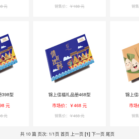
8 元
销售价：
￥188 元
销售
详情
查看产品详情
查
398型
锦上佳福礼品册468型
锦上佳
8 元
市场价：￥468 元
市场
8 元
销售价：
￥468 元
销售
详情
查看产品详情
查
共 10 篇 页次: 1/1页 首页 上一页
[1]
下一页 尾页