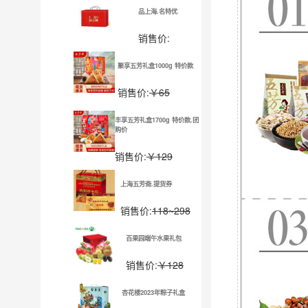
品上海.名特优
销售价:
聚享五芳礼盒1000g 特价款
销售价:
￥65
丰享五芳礼盒1700g 特价款.团
购价
销售价:
￥129
上海五芳斋.提货券
销售价:
118~298
百果园端午水果礼包
销售价:
￥128
杏花楼2023年粽子礼盒