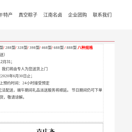
午特产
真空粽子
江南名卤
企业团购
联系我们
8型
/
288型
/
328型
/
398型
/
468型
/
688型
/
888型
八种规格
送）
2月31
；
，我们将由专人为您送货上门
2020年6月30日止；
；网上预约时间：24小时接受预定
无法配送，端午期间礼品派送服务将顺延。 节日期间仍可下单
货，敬请谅解。