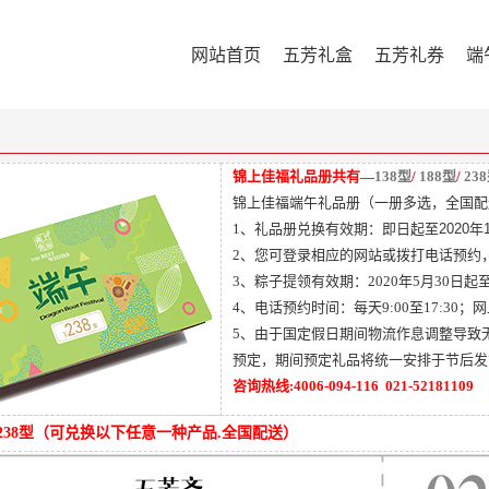
网站首页
五芳礼盒
五芳礼券
端
锦上佳福礼品册共有—
138型
/
188型
/
23
锦上佳福端午礼品册（一册多选，全国配
1、礼品册兑换有效期：
即日起至2020年1
2、您可登录相应的网站或拨打电话预约
3、粽子提领有效期：2020年5月30日起至
4、电话预约时间：每天9:00至17:30
5、由于国定假日期间物流作息调整导致
预定，期间预定礼品将统一安排于节后发
咨询热线:4006-094-116 021-52181109
238型（可兑换以下任意一种产品.全国配送）