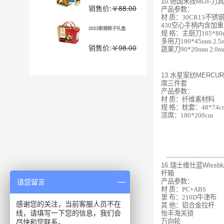
10.德国米技MIJI-刀
销售价:
￥88.00
产品参数：
材 质：30CR13不锈
430空心手柄内含加
2023新雅粽子礼盒
规 格：主厨刀165*80m
多用刀190*45mm 2.5
销售价:
￥98.00
蔬果刀90*20mm 2.0m
13.水星家纺MERCU
席三件套
产品参数：
材 质：纤维素材料
规 格：枕套：48*74c
凉席：180*200cm
————————
16.瑞士维仕蓝Wissbl
杆箱
产品参数：
请您留言
材 质：PC+ABS
里 布：210D牛津布
感谢您的关注，当前客服人员不在
其 他：铝合金拉杆
线，请填写一下您的信息，我们会
怡丰海关锁
万向轮
尽快和您联系。