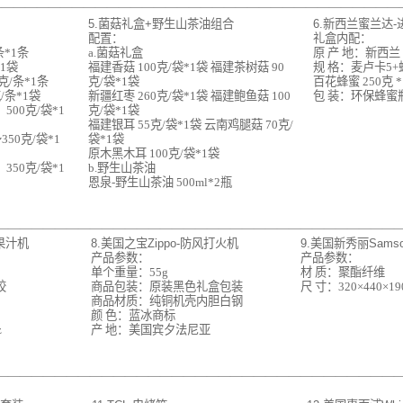
———————————————————————————————————
5.菌菇礼盒+野生山茶油组合
6.新西兰蜜兰达
配置：
礼盒内配：
条*1条
a.菌菇礼盒
原 产 地：新西兰
*1袋
福建香菇 100克/袋*1袋 福建茶树菇 90
规 格：麦卢卡5+蜂
克/条*1条
克/袋*1袋
百花蜂蜜 250克 
/条*1袋
新疆红枣 260克/袋*1袋 福建鲍鱼菇 100
包 装：环保蜂蜜
00克/袋*1
克/袋*1袋
福建银耳 55克/袋*1袋 云南鸡腿菇 70克/
50克/袋*1
袋*1袋
原木黑木耳 100克/袋*1袋
50克/袋*1
b.野生山茶油
恩泉-野生山茶油 500ml*2瓶
——————————————————————————————————
携果汁机
8.美国之宝Zippo-防风打火机
9.美国新秀丽Samso
产品参数：
产品参数：
单个重量：55g
材 质：聚酯纤维
胶
商品包装：原装黑色礼盒包装
尺 寸：320×440×1
商品材质：纯铜机壳内胆白钢
颜 色：蓝冰商标
z
产 地：美国宾夕法尼亚
——————————————————————————————————