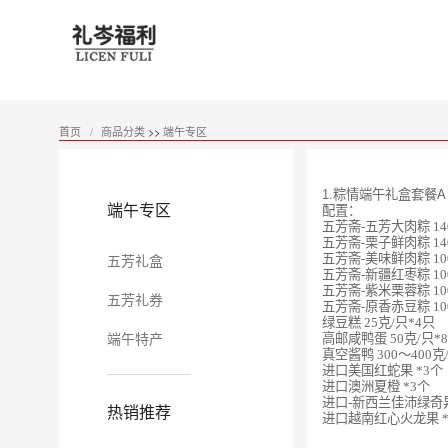
首页
商品分类
>>
端午专区
/
1.粽情端午礼盒套餐A
端午专区
配置：
五芳斋-五芳大肉粽 14
五芳斋-栗子鲜肉粽 14
五芳礼盒
五芳斋-美味鲜肉粽 10
五芳斋-新疆红枣粽 10
五芳斋-紫米栗蓉粽 10
五芳礼券
五芳斋-原香赤豆粽 10
绿豆糕 25克/只*4只
端午特产
高邮咸鸭蛋 50克/只*
真空酱鸭 300～400克
进口美国红蛇果 *3个
进口澳洲夏橙 *3个
进口-新西兰佳沛绿奇异
热销推荐
进口越南红心火龙果 *