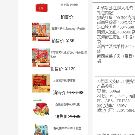
——————————
品上海.名特优
4.星期日-生鲜大礼包
礼包内配：
销售价:
挪威红鱼 400-500克/
越南黑虎虾 400克/袋
进口秋刀鱼 400～500
聚享五芳礼盒1000g 特价款
南海大鲳鱼 400-500克
东海野生带鱼（中段） 5
销售价:
￥65
袋
新西兰法式羊排 300～3
袋
丰享五芳礼盒1700g 特价款.团
新西兰羔羊肉（带骨） 3
购价
袋
销售价:
￥129
——————————
上海五芳斋.提货券
7.德国米技MIJI-便
产品参数：
容 量：600ml
销售价:
118~298
材 质：PC、SUS、硅
PP、ABS、TRITAN
百果园端午水果礼包
额定功率：350W
额定电压：220V/50H
销售价:
￥128
—————————
杏花楼2023年粽子礼盒