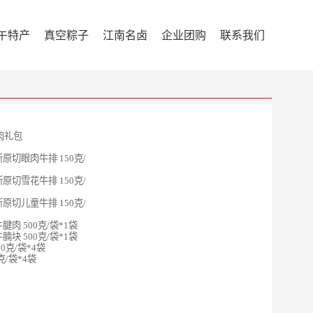
午特产
真空粽子
江南名卤
企业团购
联系我们
肉礼包
原切眼肉牛排 150克/
原切雪花牛排 150克/
原切儿童牛排 150克/
肉 500克/袋*1袋
块 500克/袋*1袋
0克/袋*4袋
克/袋*4袋