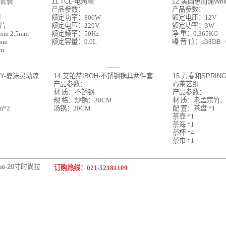
具套装
11.TCL-电烤箱
12.美国惠而浦Whi
产品参数：
产品参数：
钢
额定功率：800W
额定电压：12V
重片
额定电压：220V
额定功率：3W
m 2.5mm
额定频率：50Hz
净 重：0.365KG
mm
额定容量：9.0L
噪 音 值：≤38DB
m
——
RY-夏沫灵动凉
14.艾铂赫IBOH-不锈钢锅具两件套
15.万春和SPRIN
产品参数：
心茶艺组
材 质：不锈钢
产品参数：
规 格：炒锅：30CM
材 质：老孟宗竹
m*2
汤锅：20CM
配 置：茶盘 *1
茶壶 *1
茶海 *1
茶杯 *4
茶巾 *1
———————————————————————————————————
ue-20寸时尚拉
订购热线：021-52181109