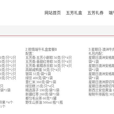
网站首页
五芳礼盒
五芳礼券
端
2.粽情端午礼盒套餐B
3.星期日-澳洲牛
配置：
礼包内配：
0克/只*2只
五芳斋-五芳小鲜粽 50克/只*4只
星期日澳洲安格斯
0克/只*2只
五芳斋-香甜红枣粽 50克/只*4只
袋*1袋
0克/只*2只
五芳斋-紫糯赤豆粽 50克/只*4只
星期日澳洲安格斯
0克/只*2只
高邮咸鸭蛋 50克/只*4只
袋*2袋
0克/只*2只
银耳 55克/袋*1袋
星期日澳洲安格斯
0克/只*2只
绿豆 400克/袋*1袋
袋*1袋
薏仁米 360克/袋*1袋
星期日澳洲原切牛腱
8只
绿豆糕 25克/只*4只
星期日澳洲原切牛腩
/袋*1袋
精选莲子 190克/袋*1袋
新西兰安佳黄油 1
新疆红枣 260克/袋*1袋
秘制牛排酱包 30
都匀毛尖茶 60克*1罐
果 *4个
野生山茶油 500ml/瓶*1瓶
1个